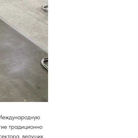
 Международную
тие традиционно
сектора, ведущих